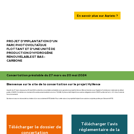
En savoir plus sur Agristo ?
HyVence
PROJET D'IMPLANTATION D'UN
PARC PHOTOVOLTAÏQUE
FLOTTANT ET D'UNE UNITÉ DE
PRODUCTION D'HYDROGÈNE
RENOUVELABLE ET BAS-
CARBONE
À FOS-SUR-MER
Concertation préalable du 27 mars au 20 mai 2024
Bienvenue sur le site de la concertation sur le projet HyVence
A partir du 27 mars et jusqu’au 20 mai 2024 se tient la concertation préalable avec garants du projet HyVence. Elle est menée sous l’égide la Commission nationale du débat
public (CNDP). Du fait de son montant d’investissement estimé à environ 700 M€, HyVence fait l’objet d’une saisine obligatoire de la CNDP au titre de l’art. L.121-8 du Code de
l’environnement.
Sa mise en œuvre nécessite la création d’un raccordement RTE dédié. Pour cette raison, le projet fait l’objet d’une saisine conjointe portée par Géosel et RTE.
Télécharger l’avis
Télécharger le dossier de
réglementaire de la
concertation